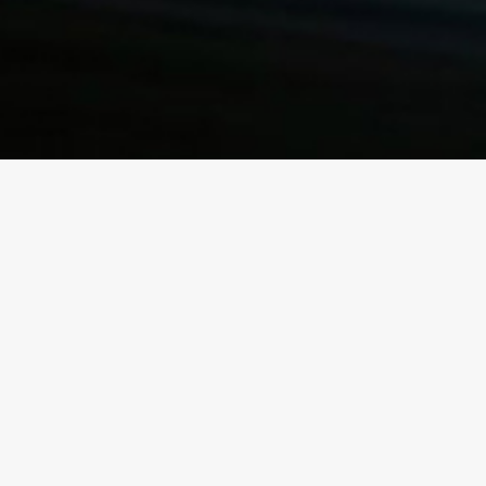
Έναρξη προπονήσεων νέας αγ
περιόδου!
Αγαπητοί φίλοι, από σήμερα 1η Σεπτεμβρίου
Καλαθοσφαίρισης του σωματείου μας ξεκινά κ
προπονήσεις για τη νέα αγωνιστική περίοδο 