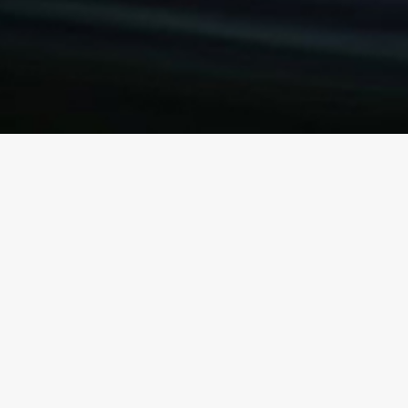
ωνιστικής
 η Ακαδημία
αι επίσημα τις
2025-26!