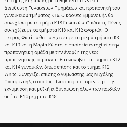
Σωτήρης Κυριάκου, με καθήκοντα Τεχνικού
Διευθυντή Γυναικείων Τμημάτων και προπονητή του
γυναικείου τμήματος Κ16. Ο κόουτς Εμμανουήλ θα
συνεχίσει με το τμήμα Κ18 Γυναικών. Ο κόουτς Πάνος
συνεχίζει με τα τμήματα Κ18 και Κ12 αγοριών. Ο
Πέτρος Φωτίου θα συνεχίσει με τα μικρά τμήματα Κ8
και Κ10 και η Μαρία Κώστα, η οποία θα ενταχθεί στην
προπονητική ομάδα με την έναρξη της νέας
προπονητικής περιόδου, θα αναλάβει τα τμήματα Κ12
και Κ14 γυναικών, όπως επίσης και το τμήμα Κ12
White. Συνεχίζει επίσης ο γυμναστής μας Μιχάλης
Παπαμιχαήλ, ο οποίος είναι επιφορτισμένος με την
εκγύμναση και μυϊκή ενδυνάμωση όλων των παιδιών
από το Κ14 μέχρι το Κ18.